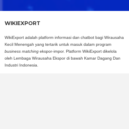
WIKIEXPORT
WikiExport adalah platform informasi dan chatbot bagi Wirausaha
Kecil Menengah yang tertarik untuk masuk dalam program
business matching
ekspor-impor. Platform WikiExport dikelola
oleh Lembaga Wirausaha Ekspor di bawah Kamar Dagang Dan
Industri Indonesia.
WikiExport adalah platform informasi dan chat bot bagi
Wirausaha Kecil Menengah yang tertarik untuk masuk dalam
program business matching ekspor-impor. Platform WikiExport
dikelola oleh Lembaga Wirausaha Ekspor di bawah Kamar
Dagang Dan Industri Indonesia.
WikiExport membantu membuka akses informasi dan
memberikan legitimasi layak ekspor bagi wirausaha.